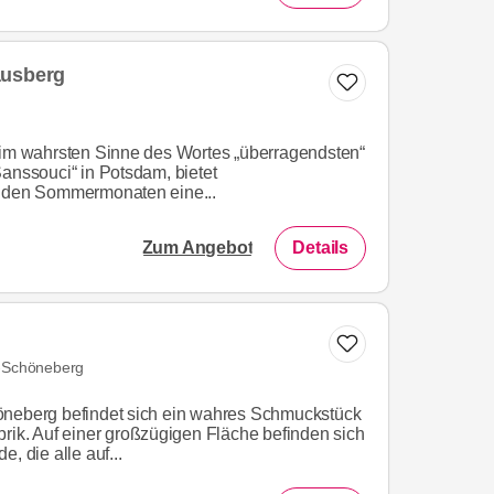
ausberg
 im wahrsten Sinne des Wortes „überragendsten“
Sanssouci“ in Potsdam, bietet
n den Sommermonaten eine...
Zum Angebot
Details
f-Schöneberg
öneberg befindet sich ein wahres Schmuckstück
brik. Auf einer großzügigen Fläche befinden sich
, die alle auf...