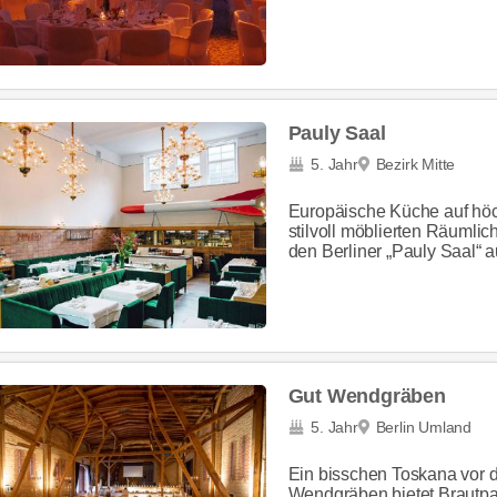
Pauly Saal
5. Jahr
Bezirk Mitte
Europäische Küche auf höch
stilvoll möblierten Räumlic
den Berliner „Pauly Saal“ 
Gut Wendgräben
5. Jahr
Berlin Umland
Ein bisschen Toskana vor 
Wendgräben bietet Brautpaa