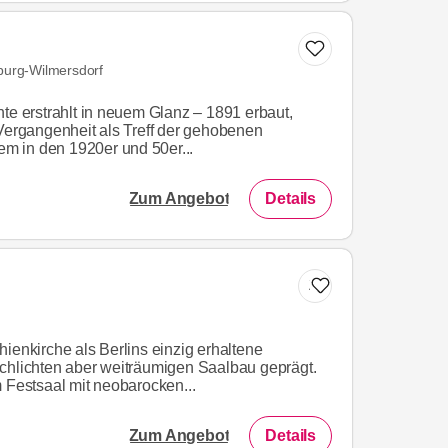
nburg-Wilmersdorf
te erstrahlt in neuem Glanz – 1891 erbaut,
 Vergangenheit als Treff der gehobenen
lem in den 1920er und 50er...
Zum Angebot
Details
Zur Liste hinzufügen
ienkirche als Berlins einzig erhaltene
chlichten aber weiträumigen Saalbau geprägt.
m Festsaal mit neobarocken...
Zum Angebot
Details