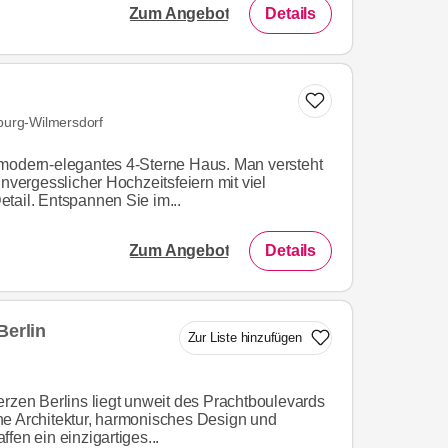
Zum Angebot
Details
nburg-Wilmersdorf
 modern-elegantes 4-Sterne Haus. Man versteht
unvergesslicher Hochzeitsfeiern mit viel
tail. Entspannen Sie im...
Zum Angebot
Details
Berlin
Zur Liste hinzufügen
erzen Berlins liegt unweit des Prachtboulevards
ne Architektur, harmonisches Design und
fen ein einzigartiges...