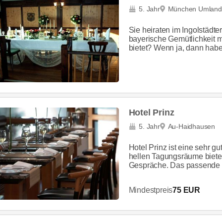
5. Jahr
München Umland
Sie heiraten im Ingolstädt
bayerische Gemütlichkeit m
bietet? Wenn ja, dann haben
Hotel Prinz
5. Jahr
Au-Haidhausen
Hotel Prinz ist eine sehr g
hellen Tagungsräume biete
Gespräche. Das passende M
Mindestpreis
75 EUR