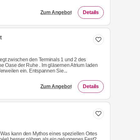
Zum Angebot
Details
t
liegt zwischen den Terminals 1 und 2 des
e Oase der Ruhe . Im gläsernen Atrium laden
rweilen ein. Entspannen Sie...
Zum Angebot
Details
 Was kann den Mythos eines speziellen Ortes
rphée) besser nähren als ein gelungenes Fest?