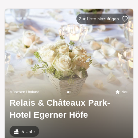
Zur Liste
München Umland
Neu
Relais & Châteaux Park-
Hotel Egerner Höfe
5. Jahr