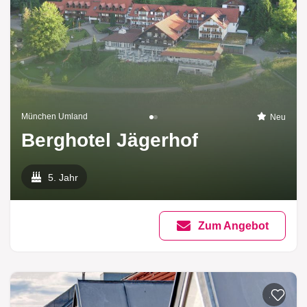
München Umland
Neu
Berghotel Jägerhof
5. Jahr
Zum Angebot
Zur List