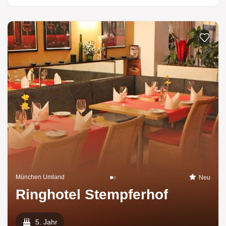
Zur List
München Umland
Neu
Ringhotel Stempferhof
5. Jahr