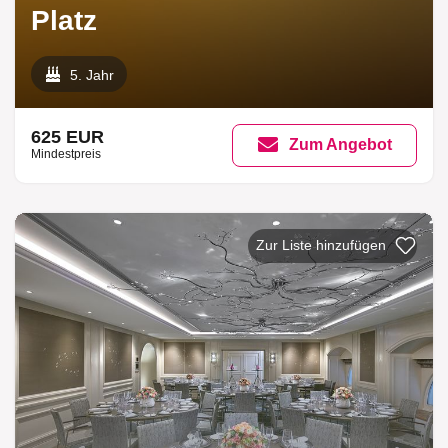
Platz
5. Jahr
625 EUR
Zum Angebot
Mindestpreis
Zur Liste