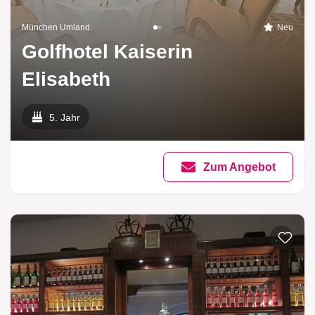
München Umland
Neu
Golfhotel Kaiserin
Elisabeth
5. Jahr
Zum Angebot
Zur List