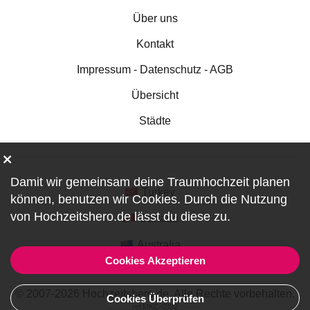
Über uns
Kontakt
Impressum - Datenschutz - AGB
Übersicht
Städte
Damit wir gemeinsam deine Traumhochzeit planen
Turkey
können, benutzen wir
Cookies
. Durch die Nutzung
von Hochzeitshero.de lässt du diese zu.
Canada
Australia
Cookies Akzeptieren
© 2007-2026 Hochzeitshero.de. Alle Rechte vorbehalten.
Cookies Überprüfen
ref:MKC-0332