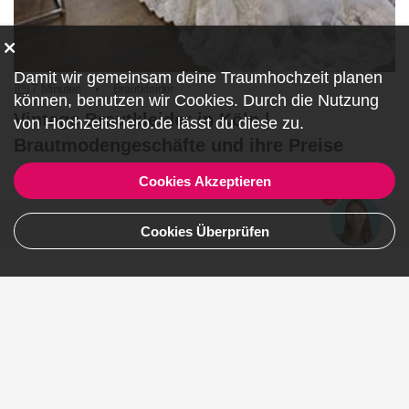
Damit wir gemeinsam deine Traumhochzeit planen
7 Minuten
•
Brautkleider
können, benutzen wir
Cookies
. Durch die Nutzung
Vintage Brautkleider in Köln |
von Hochzeitshero.de lässt du diese zu.
Brautmodengeschäfte und ihre Preise
Cookies Akzeptieren
Artikel lesen
1
Cookies Überprüfen
Teile deine Erfahrungen 😍
Name, Nachname
E-Mail