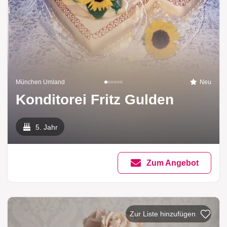
München Umland
Neu
Konditorei Fritz Gulden
5. Jahr
Zum Angebot
Zur Liste hi