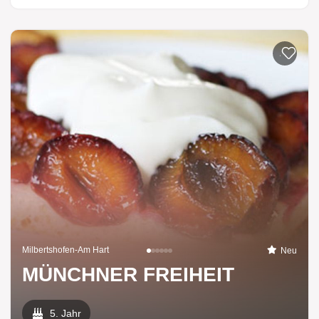
Zur List
Milbertshofen-Am Hart
Neu
MÜNCHNER FREIHEIT
5. Jahr