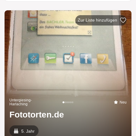
Zur Liste hi
Untergiesing-
Neu
Harlaching
Fototorten.de
5. Jahr