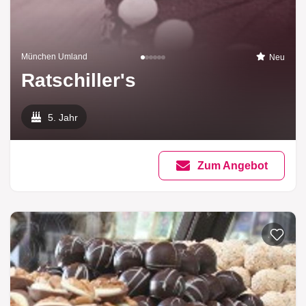
München Umland
Neu
Ratschiller's
5. Jahr
Zum Angebot
Zur List