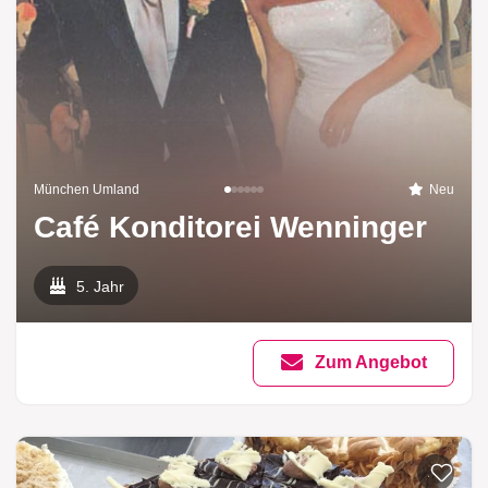
München Umland
Neu
Café Konditorei Wenninger
5. Jahr
Zum Angebot
Zur List