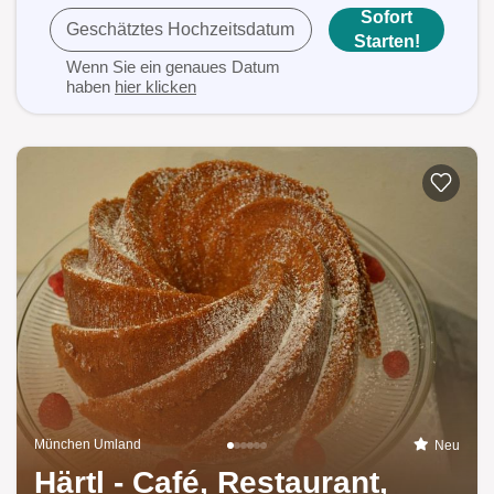
Sofort
Geschätztes Hochzeitsdatum
Starten!
Wenn Sie ein genaues Datum
haben
hier klicken
München Umland
Neu
Härtl - Café, Restaurant,