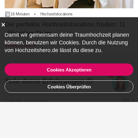
16 Minuten
•
Hochzeitslocations
Die perfekte Hochzeitslocation finden: 11
ultimative Tipps
Damit wir gemeinsam deine Traumhochzeit planen
können, benutzen wir
Cookies
. Durch die Nutzung
Artikel lesen
von Hochzeitshero.de lässt du diese zu.
Cookies Akzeptieren
1
Teile deine Erfahrungen 😍
Cookies Überprüfen
Name, Nachname
E-Mail