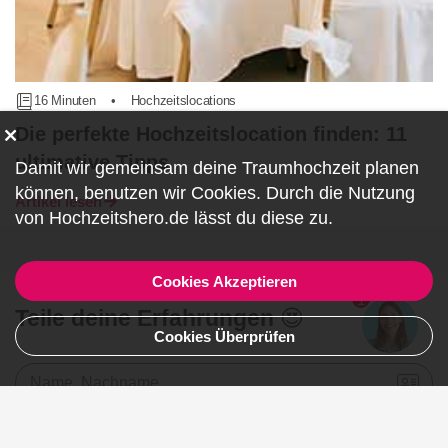
16 Minuten
•
Hochzeitslocations
Die perfekte Hochzeitslocation finden: 11
ultimative Tipps
Damit wir gemeinsam deine Traumhochzeit planen
können, benutzen wir
Cookies
. Durch die Nutzung
Artikel lesen
von Hochzeitshero.de lässt du diese zu.
Cookies Akzeptieren
1
Teile deine Erfahrungen 😍
Cookies Überprüfen
Name, Nachname
E-Mail