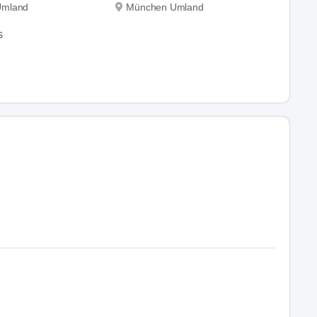
Umland
München Umland
s