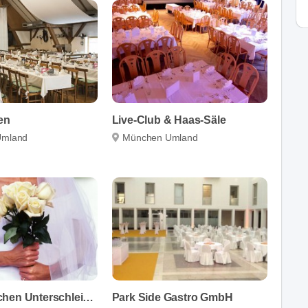
en
Live-Club & Haas-Säle
Umland
München Umland
Dolce München Unterschleissheim
Park Side Gastro GmbH