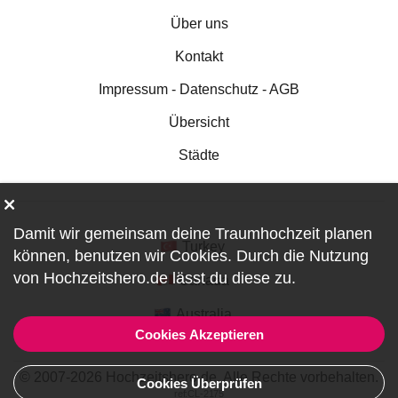
Über uns
Kontakt
Impressum - Datenschutz - AGB
Übersicht
Städte
Damit wir gemeinsam deine Traumhochzeit planen
Turkey
können, benutzen wir
Cookies
. Durch die Nutzung
von Hochzeitshero.de lässt du diese zu.
Canada
Australia
Cookies Akzeptieren
© 2007-2026 Hochzeitshero.de. Alle Rechte vorbehalten.
Cookies Überprüfen
ref:CL-2175