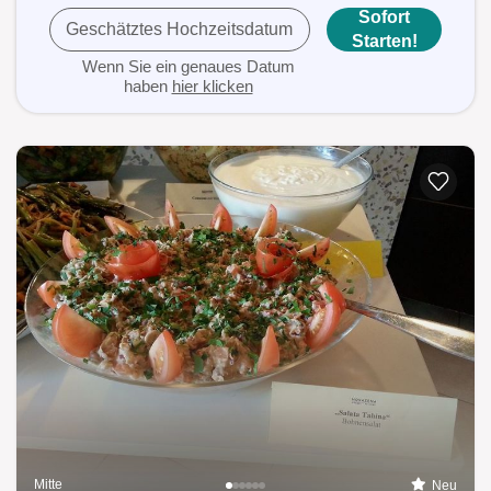
Sofort
Geschätztes Hochzeitsdatum
Starten!
Wenn Sie ein genaues Datum
haben
hier klicken
Mitte
Neu