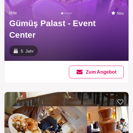
Mitte
Neu
Gümüş Palast - Event
Center
5. Jahr
Zum Angebot
Zur List