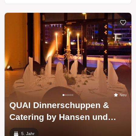
Zur List
Neu
QUAI Dinnerschuppen &
Catering by Hansen und
Riva
5. Jahr