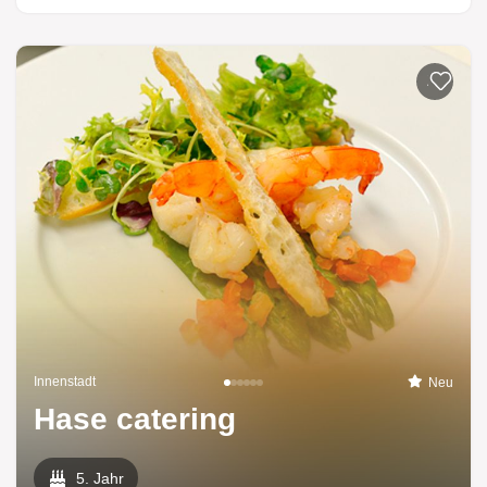
Zur List
Innenstadt
Neu
Hase catering
5. Jahr