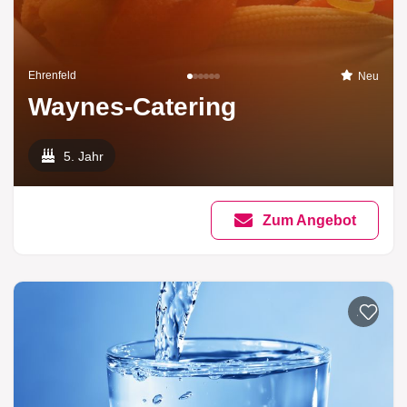
Ehrenfeld
Neu
Waynes-Catering
5. Jahr
Zum Angebot
Zur List