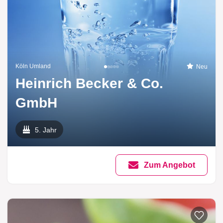
Köln Umland
Neu
Heinrich Becker & Co.
GmbH
5. Jahr
Zum Angebot