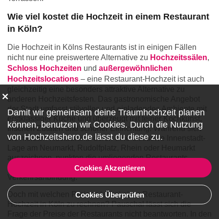
Wie viel kostet die Hochzeit in einem Restaurant
in Köln?
Die Hochzeit in Kölns Restaurants ist in einigen Fällen
nicht nur eine preiswertere Alternative zu
Hochzeitssälen
,
Schloss Hochzeiten
und
außergewöhnlichen
Hochzeitslocations
– eine Restaurant-Hochzeit ist auch
gleichzeitig eine besonders attraktive Alternative zu
anderen Hochzeitsfesten. Das gastronomische Angebot
der Stadt umfasst stilvolles und einladendes Ambiente mit
Damit wir gemeinsam deine Traumhochzeit planen
erstklassiger Küche und überzeugt mit feiner Kochkunst,
können, benutzen wir
Cookies
. Durch die Nutzung
frischen Zutaten und schöner Einrichtung. Während sich
von Hochzeitshero.de lässt du diese zu.
die meisten Restaurants durch eine exklusive Innenstadt-
Lage am Neumarkt, Rudolfplatz, Rhein oder Heumarkt
auszeichnen, punkten die umliegenden Restaurants
aufgrund der Infrastruktur mit einer einfachen
Cookies Akzeptieren
Verkehrsanbindung.
Doch mit welchen Preisen ist bei einer Restaurant-
Cookies Überprüfen
Hochzeit in Köln zu rechnen? Pauschal lässt sich die
Frage der Preise der Restaurants nicht beantworten. In den