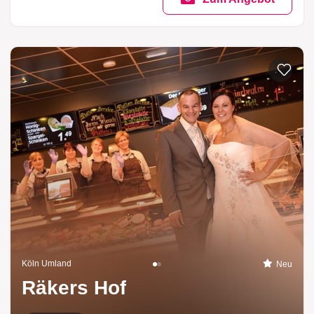
Zur List
Köln Umland
Neu
Räkers Hof