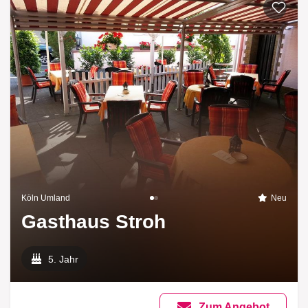
Zur List
Köln Umland
Neu
Gasthaus Stroh
5. Jahr
Zum Angebot