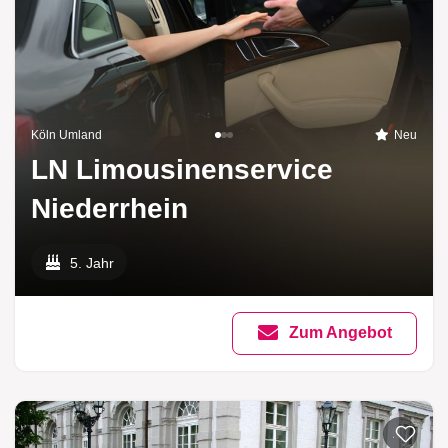
Köln Umland
Neu
LN Limousinenservice
Niederrhein
5. Jahr
Zum Angebot
Zur List