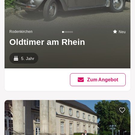
Rodenkirchen
Neu
Oldtimer am Rhein
5. Jahr
Zum Angebot
Zur List