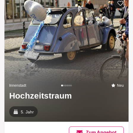
Zur List
Innenstadt
Neu
Hochzeitstraum
5. Jahr
Zum Angebot