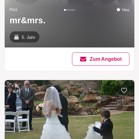
Porz
Neu
mr&mrs.
5. Jahr
Zum Angebot