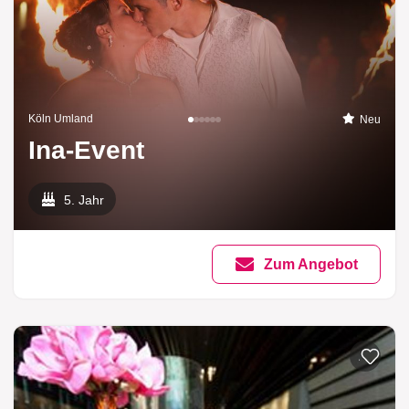
Köln Umland
Neu
Ina-Event
5. Jahr
Zum Angebot
Zur List