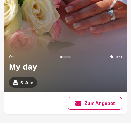
Ost
Neu
My day
5. Jahr
Zum Angebot