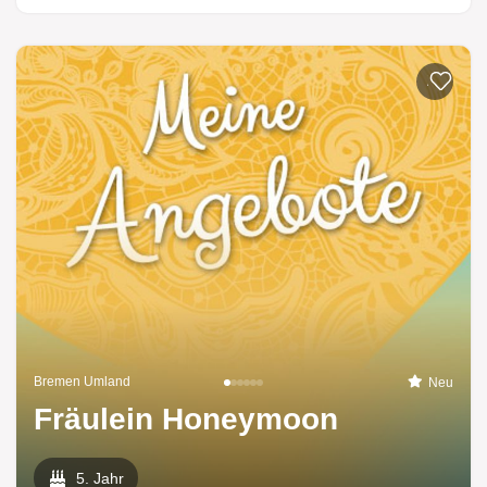
Zur List
Bremen Umland
Neu
Fräulein Honeymoon
5. Jahr