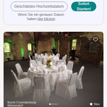
Sofort
Geschätztes Hochzeitsdatum
Starten!
Wenn Sie ein genaues Datum
haben
hier klicken
Bezirk Charlottenburg-
Neu
Wilmersdorf