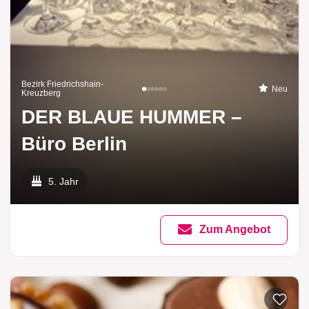
Bezirk Friedrichshain-
Neu
Kreuzberg
DER BLAUE HUMMER –
Büro Berlin
5. Jahr
Zum Angebot
Zur List