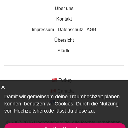
Über uns
Kontakt
Impressum - Datenschutz - AGB
Übersicht
Städte
Turkey
Canada
Damit wir gemeinsam deine Traumhochzeit planen
Australia
können, benutzen wir
Cookies
. Durch die Nutzung
von Hochzeitshero.de lässt du diese zu.
© 2007-2026 Hochzeitshero.de. Alle Rechte vorbehalten.
ref:DF0-1-1119