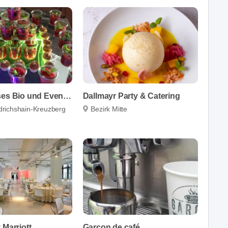
green glasses Bio und Event Catering Berlin
Dallmayr Party & Catering
edrichshain-Kreuzberg
Bezirk Mitte
 Marriott
Garçon de café