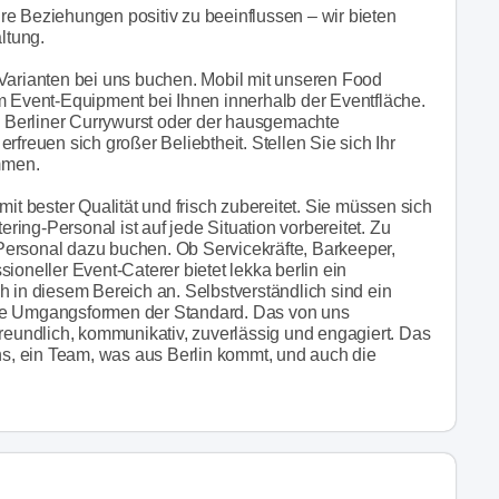
re Beziehungen positiv zu beeinflussen – wir bieten
ltung.
 Varianten bei uns buchen. Mobil mit unseren Food
em Event-Equipment bei Ihnen innerhalb der Eventfläche.
ie Berliner Currywurst oder der hausgemachte
rfreuen sich großer Beliebtheit. Stellen Sie sich Ihr
ammen.
mit bester Qualität und frisch zubereitet. Sie müssen sich
ing-Personal ist auf jede Situation vorbereitet. Zu
Personal dazu buchen. Ob Servicekräfte, Barkeeper,
ioneller Event-Caterer bietet lekka berlin ein
h in diesem Bereich an. Selbstverständlich sind ein
ete Umgangsformen der Standard. Das von uns
t, freundlich, kommunikativ, zuverlässig und engagiert. Das
uns, ein Team, was aus Berlin kommt, und auch die