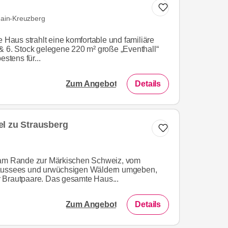
hain-Kreuzberg
e Haus strahlt eine komfortable und familiäre
& 6. Stock gelegene 220 m² große „Eventhall“
estens für...
Zum Angebot
Details
l zu Strausberg
 am Rande zur Märkischen Schweiz, vom
raussees und urwüchsigen Wäldern umgeben,
für Brautpaare. Das gesamte Haus...
Zum Angebot
Details