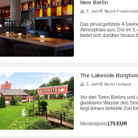
New Berlin
5. Jahr
Bezirk Friedrichs
Das privat geführte 4-Stern
Atmosphäre aus. Die im 5. 
bietet sich darüber hinaus b
The Lakeside Burghote
5. Jahr
Berlin Umland
Vor den Toren Berlins und
glasklaren Wasser des St
liegt dieses beliebte Ziel 
Mindestpreis
175 EUR