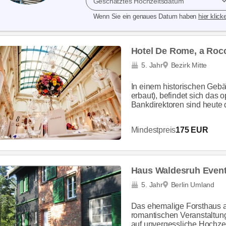
Geschätztes Hochzeitsdatum
Wenn Sie ein genaues Datum haben
hier klick
Hotel De Rome, a Rocc
5. Jahr
Bezirk Mitte
In einem historischen Geb
erbaut), befindet sich das
Bankdirektoren sind heute di
Mindestpreis
175 EUR
Haus Waldesruh Event
5. Jahr
Berlin Umland
Das ehemalige Forsthaus 
romantischen Veranstaltun
auf unvergessliche Hochzeite