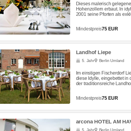
Dieses malerisch gelegene
Hohenzollern erbaut. In idy
2001 seine Pforten als exklu
Mindestpreis
75 EUR
Landhof Liepe
5. Jahr
Berlin Umland
Im einstigen Fischerdorf Li
diese Idylle, eingebettet i
der traditionsreiche Landhof.
Mindestpreis
75 EUR
arcona HOTEL AM H
5. Jahr
Berlin Umland