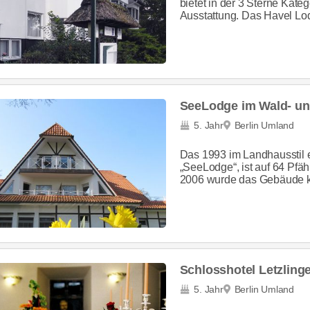
bietet in der 3 Sterne Kat
Ausstattung. Das Havel Lodg
SeeLodge im Wald- u
5. Jahr
Berlin Umland
Das 1993 im Landhausstil 
„SeeLodge“, ist auf 64 Pfä
2006 wurde das Gebäude ko
Schlosshotel Letzling
5. Jahr
Berlin Umland