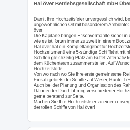
Hal över Betriebsgesellschaft mbH Übe
Damit Ihre Hochzeitsfeier unvergesslich wird, b
ungewöhnlichen Ort mit besonderem Ambiente: Fe
över!
Die Kapitäne bringen Frischvermählte sicher i
wie es ist, fortan immer zu zweit in einem Boot z
Hal över hat ein Komplettangebot für Hochzeits
Hochzeitsmenü eine 5-stündige Schifffahrt mitin
Schiffen gleichzeitig Platz am Büffet. Alternativ
dem Küchenteam zusammenstellen. Auf Wunsch 
Hochzeitstorte.
Von wo nach wo Sie Ihre erste gemeinsame Reis
Einsatzgebiets der Schiffe auf Weser, Hunte, 
Auch bei der Planung und Organisation des Ra
DJ oder der Durchführung verschiedener Hochzei
gerne beratend zur Seite.
Machen Sie Ihre Hochzeitsfeier zu einem unverg
der tollen Schiffe von Hal över!