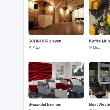
SCHNOOR eleven
Kaffee Müh
Mitte
Mitte
Swissôtel Bremen
Best Wester