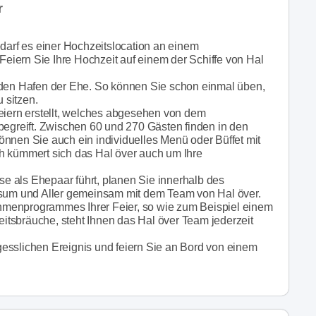
r
edarf es einer Hochzeitslocation an einem
iern Sie Ihre Hochzeit auf einem der Schiffe von Hal
n den Hafen der Ehe. So können Sie schon einmal üben,
u sitzen.
feiern erstellt, welches abgesehen von dem
begreift. Zwischen 60 und 270 Gästen finden in den
 können Sie auch ein individuelles Menü oder Büffet mit
kümmert sich das Hal över auch um Ihre
e als Ehepaar führt, planen Sie innerhalb des
Lesum und Aller gemeinsam mit dem Team von Hal över.
hmenprogrammes Ihrer Feier, so wie zum Beispiel einem
tsbräuche, steht Ihnen das Hal över Team jederzeit
esslichen Ereignis und feiern Sie an Bord von einem