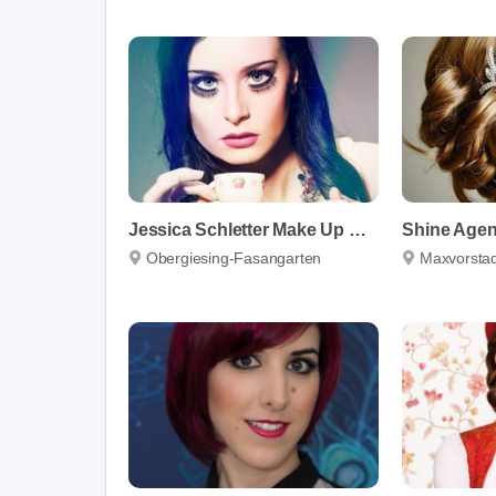
Jessica Schletter Make Up & Hair Artist
Shine Agen
Obergiesing-Fasangarten
Maxvorstad