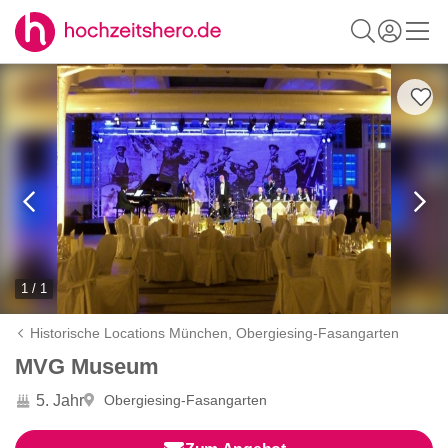
1 / 1
Historische Locations München,
Obergiesing-Fasangarten
MVG Museum
5. Jahr
Obergiesing-Fasangarten