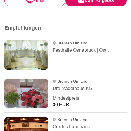
Anruf
Zum Angebot
Empfehlungen
Bremen Umland
Festhalle Osnabrück | Ostertags Residenz Belm UG
Bremen Umland
Dreimädelhaus KG
Mindestpreis
30 EUR
Bremen Umland
Gerdes Landhaus