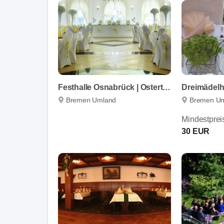
Festhalle Osnabrück | Ostertags Residenz Belm UG
Dreimädel
Bremen Umland
Bremen U
Mindestprei
30 EUR