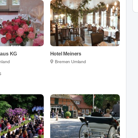
haus KG
Hotel Meiners
mland
Bremen Umland
s