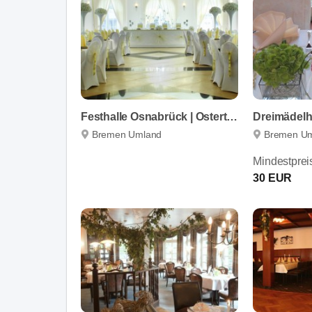
Festhalle Osnabrück | Ostertags Residenz Belm UG
Dreimädel
Bremen Umland
Bremen U
Mindestprei
30 EUR