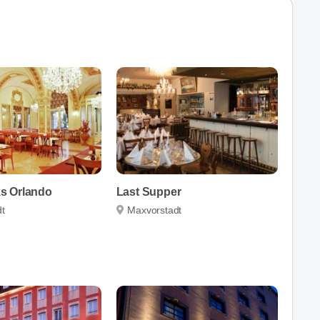
s Orlando
Last Supper
t
Maxvorstadt