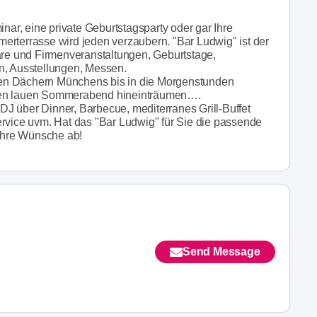
inar, eine private Geburtstagsparty oder gar Ihre
erterrasse wird jeden verzaubern. "Bar Ludwig" ist der
nare und Firmenveranstaltungen, Geburtstage,
n, Ausstellungen, Messen.
en Dächern Münchens bis in die Morgenstunden
 den lauen Sommerabend hineinträumen….
J über Dinner, Barbecue, mediterranes Grill-Buffet
ervice uvm. Hat das "Bar Ludwig" für Sie die passende
 Ihre Wünsche ab!
Send Message