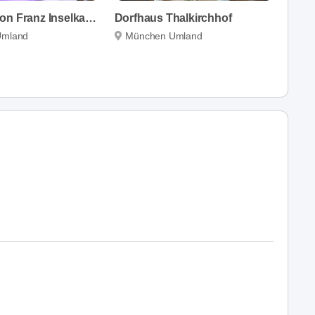
Gasthaus von Franz Inselkammer
Dorfhaus Thalkirchhof
Umland
München Umland