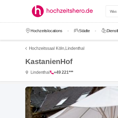
Hochzeitslocations
Städte
Dienstl
Hochzeitssaal Köln,
Lindenthal
KastanienHof
Lindenthal
+49 221***