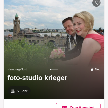
Zur List
Hamburg-Nord
Neu
foto-studio krieger
5. Jahr
Zum Angebot