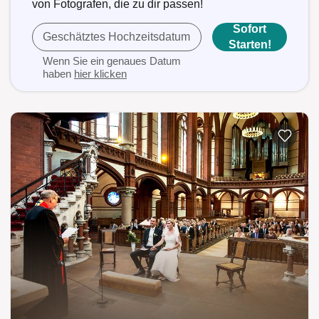
von Fotografen, die zu dir passen!
Sofort
Geschätztes Hochzeitsdatum
Starten!
Wenn Sie ein genaues Datum
haben
hier klicken