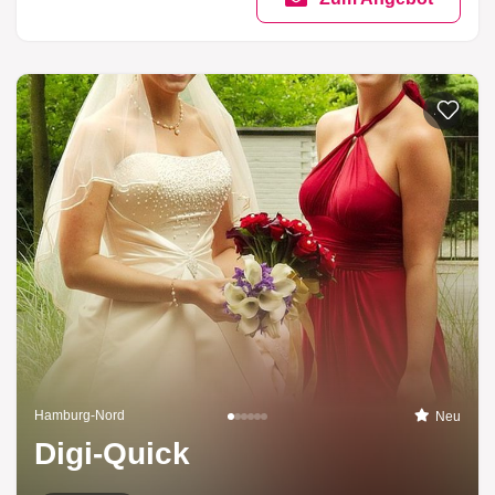
Zur List
Hamburg-Nord
Neu
Digi-Quick