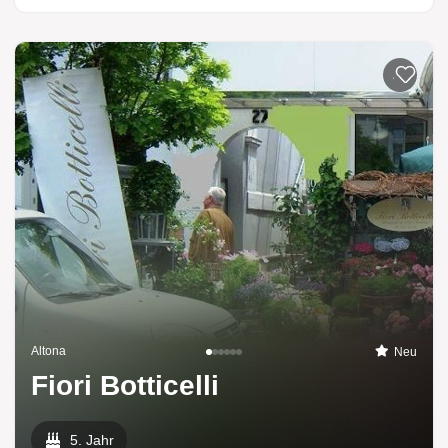
Zur List
Altona
Neu
Fiori Botticelli
5. Jahr