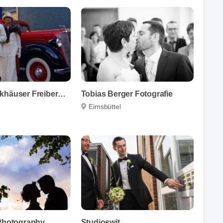
Marion Beckhäuser Freiberufliche Fotografin
Tobias Berger Fotografie
Eimsbüttel
 Photography
Studioswit