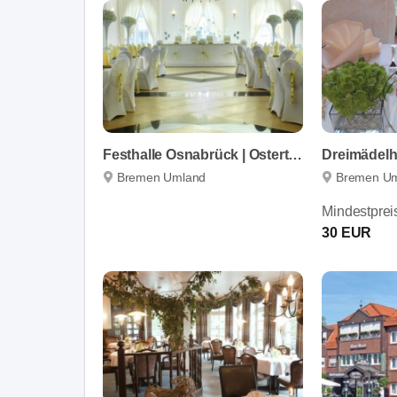
Festhalle Osnabrück | Ostertags Residenz Belm UG
Dreimädel
Bremen Umland
Bremen U
Mindestprei
30 EUR