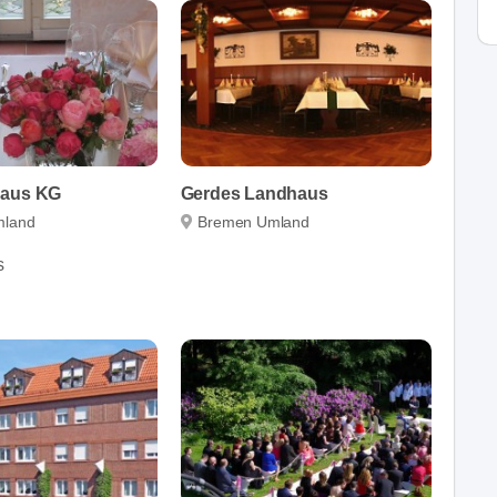
haus KG
Gerdes Landhaus
mland
Bremen Umland
s