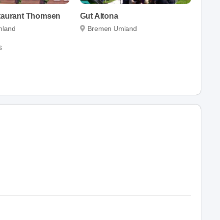
staurant Thomsen
Gut Altona
mland
Bremen Umland
s