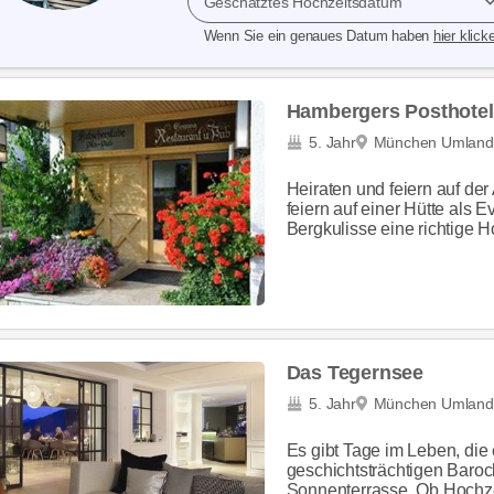
Geschätztes Hochzeitsdatum
Wenn Sie ein genaues Datum haben
hier klick
Hambergers Posthotel 
5. Jahr
München Umland
Heiraten und feiern auf der
feiern auf einer Hütte als 
Bergkulisse eine richtige Ho
Das Tegernsee
5. Jahr
München Umland
Es gibt Tage im Leben, die ei
geschichtsträchtigen Baro
Sonnenterrasse. Ob Hochzei