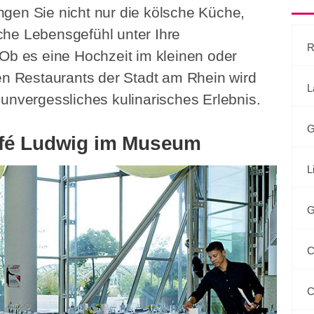
ngen Sie nicht nur die kölsche Küche,
he Lebensgefühl unter Ihre
R
 Ob es eine Hochzeit im kleinen oder
den Restaurants der Stadt am Rhein wird
L
unvergessliches kulinarisches Erlebnis.
G
afé Ludwig im Museum
L
G
C
C