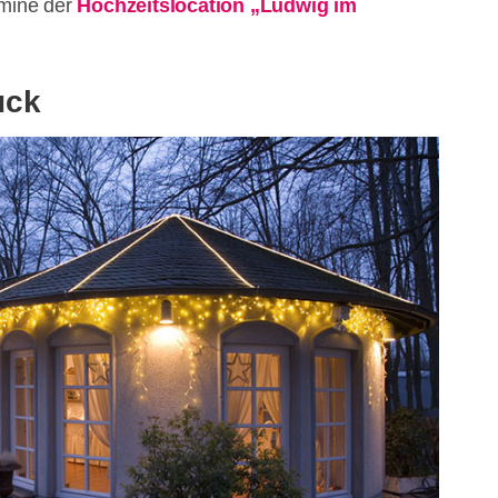
rmine der
Hochzeitslocation „Ludwig im
uck