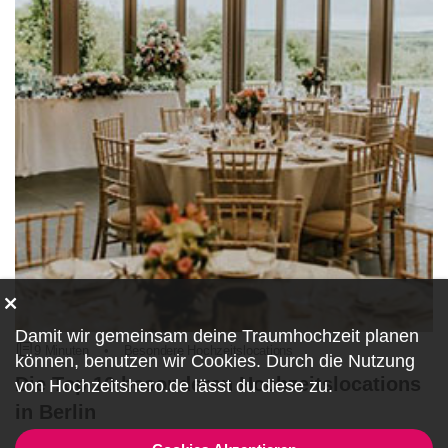
Damit wir gemeinsam deine Traumhochzeit planen
9 Minuten
•
Besondere Hochzeitslocations
können, benutzen wir
Cookies
. Durch die Nutzung
Die Top 10 besonderen Hochzeitslocations
von Hochzeitshero.de lässt du diese zu.
in Berlin