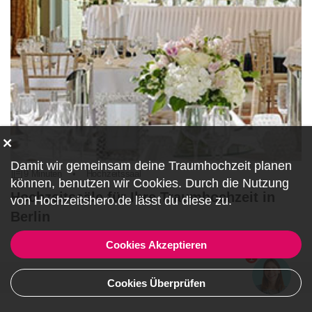
Damit wir gemeinsam deine Traumhochzeit planen
9 Minuten
•
Hochzeitssaal
können, benutzen wir
Cookies
. Durch die Nutzung
Hochzeitssäle für Ihre Traumhochzeit in
von Hochzeitshero.de lässt du diese zu.
Berlin
Artikel lesen
Cookies Akzeptieren
1
Cookies Überprüfen