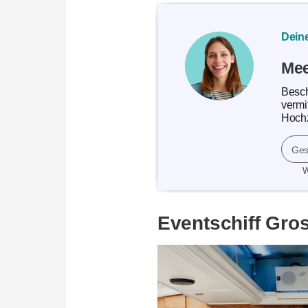
Deine
Mee
Besch
vermi
Hochz
Ges
W
Eventschiff Gro