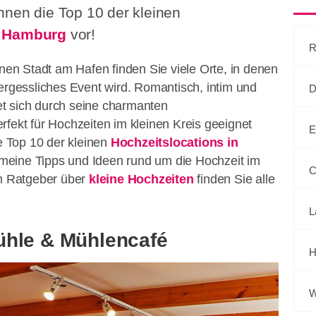
hnen die Top 10 der kleinen
n Hamburg
vor!
R
önen Stadt am Hafen finden Sie viele Orte, in denen
vergessliches Event wird. Romantisch, intim und
D
t sich durch seine charmanten
rfekt für Hochzeiten im kleinen Kreis geeignet
E
ie Top 10 der kleinen
Hochzeitslocations in
meine Tipps und Ideen rund um die Hochzeit im
C
 Ratgeber über
kleine Hochzeiten
finden Sie alle
L
ühle & Mühlencafé
H
W