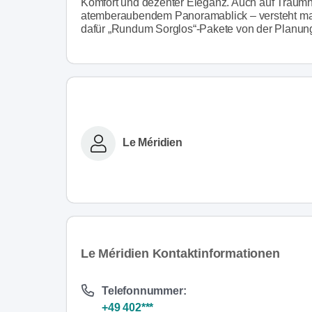
Komfort und dezenter Eleganz. Auch auf Traumhoc
atemberaubendem Panoramablick – versteht man 
dafür „Rundum Sorglos“-Pakete von der Planung 
Le Méridien
Le Méridien Kontaktinformationen
Telefonnummer:
+49 402***