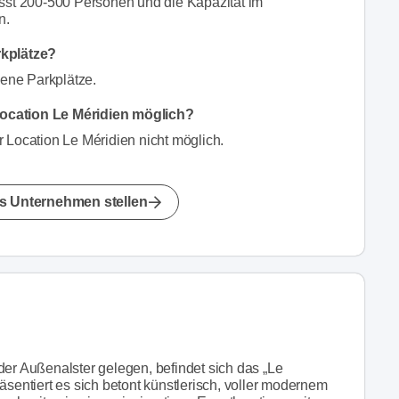
sst 200-500 Personen und die Kapazität im
n.
rkplätze?
gene Parkplätze.
ocation Le Méridien möglich?
 Location Le Méridien nicht möglich.
s Unternehmen stellen
der Außenalster gelegen, befindet sich das „Le
äsentiert es sich betont künstlerisch, voller modernem