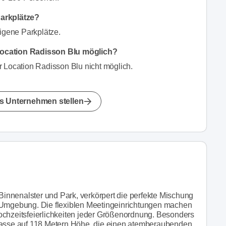
Parkplätze?
eigene Parkplätze.
Location Radisson Blu möglich?
r Location Radisson Blu nicht möglich.
s Unternehmen stellen
innenalster und Park, verkörpert die perfekte Mischung
r Umgebung. Die flexiblen Meetingeinrichtungen machen
ochzeitsfeierlichkeiten jeder Größenordnung. Besonders
rrasse auf 118 Metern Höhe, die einen atemberaubenden