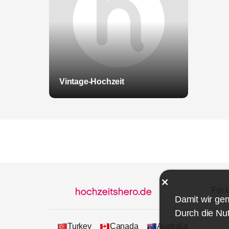
Vintage-Hochzeit
Für 
Damit wir ge
Durch die Nut
Turkey
Canada
Australia