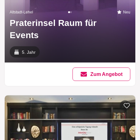
Altstadt-Lehel
Neu
Praterinsel Raum für
Events
5. Jahr
Zum Angebot
Zur List