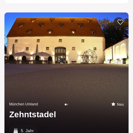
Zur List
München Umland
Neu
Zehntstadel
5. Jahr