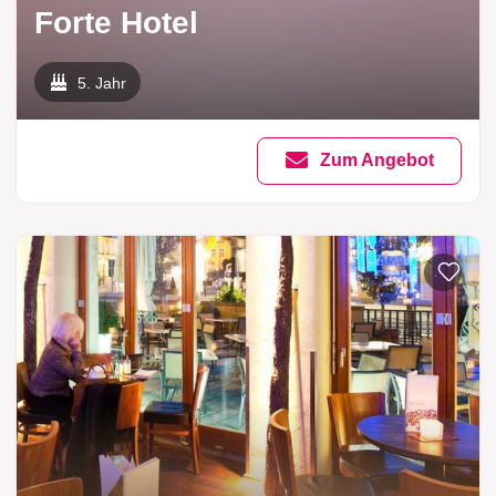
Forte Hotel
5. Jahr
Zum Angebot
Zur List