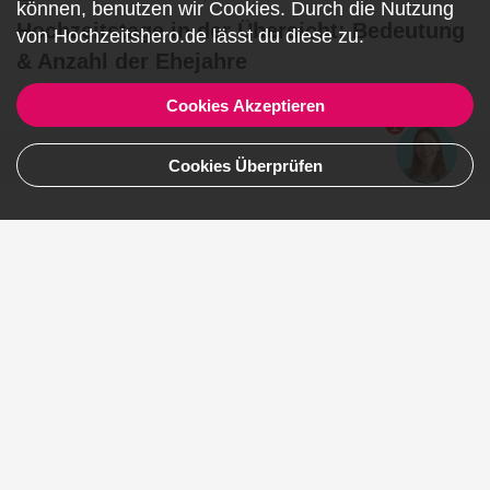
können, benutzen wir
Cookies
. Durch die Nutzung
Hochzeitstage in der Übersicht: Bedeutung
von Hochzeitshero.de lässt du diese zu.
& Anzahl der Ehejahre
Artikel lesen
Cookies Akzeptieren
1
Cookies Überprüfen
Teile deine Erfahrungen 😍
Name, Nachname
E-Mail