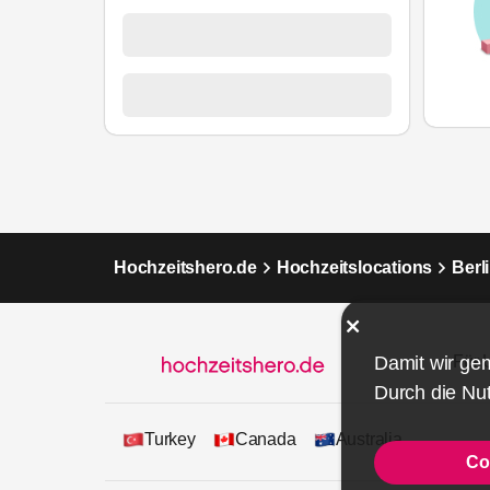
Hochzeitshero.de
Hochzeitslocations
Berl
Damit wir ge
Für 
Durch die Nut
Turkey
Canada
Australia
Co