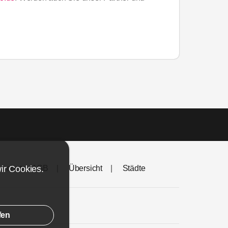
wir
nschutz - AGB
Cookies
.
Übersicht
Städte
fen