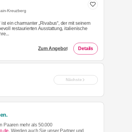
hain-Kreuzberg
“ ist ein charmanter „Rivabus“, der mit seinem
bevoll restaurierten Ausstattung, italienische
re...
Zum Angebot
Details
Nächste
en.
n Paaren mehr als 50.000
o.de
. Werden auch Sie unser Partner und