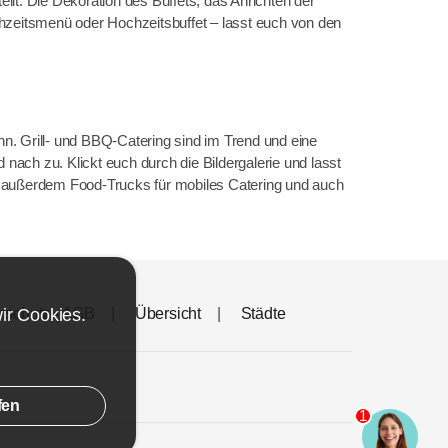
lt. Die Dekoration des Buffets, das Anrichten der
zeitsmenü oder Hochzeitsbuffet – lasst euch von den
nn. Grill- und BBQ-Catering sind im Trend und eine
ach zu. Klickt euch durch die Bildergalerie und lasst
h außerdem Food-Trucks für mobiles Catering und auch
wir
Cookies
.
nschutz - AGB
Übersicht
Städte
fen
1