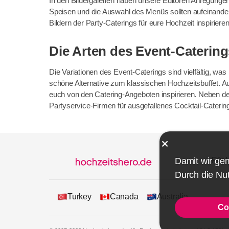
In den Bildergalerien haben unsere Editoren Anregungen
Speisen und die Auswahl des Menüs sollten aufeinande
Bildern der Party-Caterings für eure Hochzeit inspirieren
Die Arten des Event-Catering
Die Variationen des Event-Caterings sind vielfältig, wa
schöne Alternative zum klassischen Hochzeitsbuffet. A
euch von den Catering-Angeboten inspirieren. Neben d
Partyservice-Firmen für ausgefallenes Cocktail-Caterin
Damit wir ge
Für 
Durch die Nut
Turkey
Canada
Australia
Co