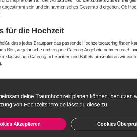
 und Inspirationen für den Aufbau des Hochzeitsbuffets zusammengestel
r abgestimmt sein und ein harmonisches Gesamtbild ergeben. Ob Hoch
!
s für die Hochzeit
s heißt, dass jedes Brautpaar das passende Hochzeitscatering finden ka
uch Bio-, vegetarische und vegane Catering Angebote nehmen nach und n
em klassischen Catering mit Speisen und Buffets präsentieren wir euc
g.
meinsam deine Traumhochzeit planen können, benutzen 
Unternehmen
Über uns
Kontakt
Impressum - Date
zung von Hochzeitshero.de lässt du diese zu.
okies Akzeptieren
Cookies Überprü