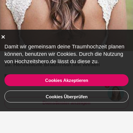
Damit wir gemeinsam deine Traumhochzeit planen
können, benutzen wir
Cookies
. Durch die Nutzung
von Hochzeitshero.de lässt du diese zu.
10. Herbstliche Brautfrisur mit Wellen
Entdecke Stylisten für
Brautfrisur und Make-up
!
Cookies Akzeptieren
1
Cookies Überprüfen
Dienstleister anzeigen
ZF480182