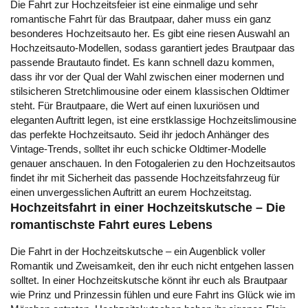
Die Fahrt zur Hochzeitsfeier ist eine einmalige und sehr
romantische Fahrt für das Brautpaar, daher muss ein ganz
besonderes Hochzeitsauto her. Es gibt eine riesen Auswahl an
Hochzeitsauto-Modellen, sodass garantiert jedes Brautpaar das
passende Brautauto findet. Es kann schnell dazu kommen,
dass ihr vor der Qual der Wahl zwischen einer modernen und
stilsicheren
Stretchlimousine
oder einem
klassischen Oldtimer
steht. Für Brautpaare, die Wert auf einen luxuriösen und
eleganten Auftritt legen, ist eine erstklassige
Hochzeitslimousine
das perfekte Hochzeitsauto. Seid ihr jedoch Anhänger des
Vintage-Trends, solltet ihr euch schicke
Oldtimer-Modelle
genauer anschauen. In den Fotogalerien zu den Hochzeitsautos
findet ihr mit Sicherheit das passende Hochzeitsfahrzeug für
einen unvergesslichen Auftritt an eurem Hochzeitstag.
Hochzeitsfahrt in einer Hochzeitskutsche – Die
romantischste Fahrt eures Lebens
Die Fahrt in der
Hochzeitskutsche
– ein Augenblick voller
Romantik und Zweisamkeit, den ihr euch nicht entgehen lassen
solltet. In einer Hochzeitskutsche könnt ihr euch als Brautpaar
wie Prinz und Prinzessin fühlen und eure Fahrt ins Glück wie im