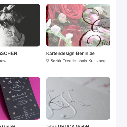
ISSCHEN
Kartendesign-Berlin.de
nkow
Bezirk Friedrichshain-Kreuzberg
y GmbH
artus DRUCK GmbH