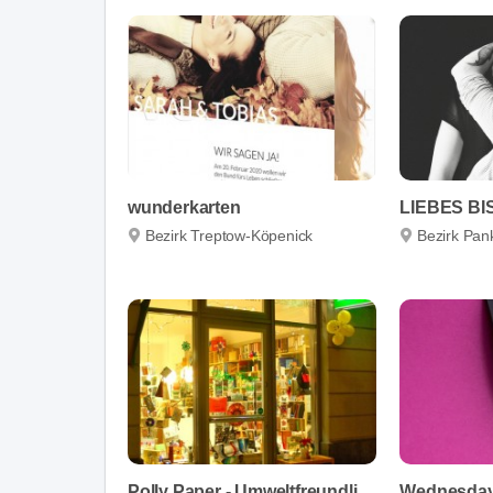
wunderkarten
LIEBES B
Bezirk Treptow-Köpenick
Bezirk Pa
Polly Paper - Umweltfreundliche Schreibwaren
Wednesda