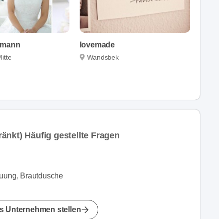
kmann
lovemade
itte
Wandsbek
änkt) Häufig gestellte Fragen
auung, Brautdusche
s Unternehmen stellen