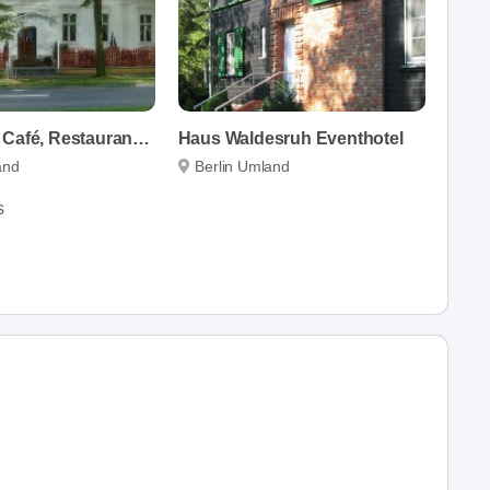
Annenhof - Café, Restaurant, Festscheune & Hotel
Haus Waldesruh Eventhotel
and
Berlin Umland
s