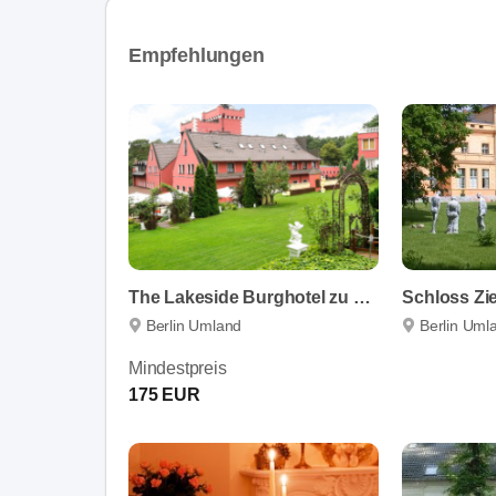
Empfehlungen
The Lakeside Burghotel zu Strausberg
Schloss Zi
Berlin Umland
Berlin Uml
Mindestpreis
175 EUR